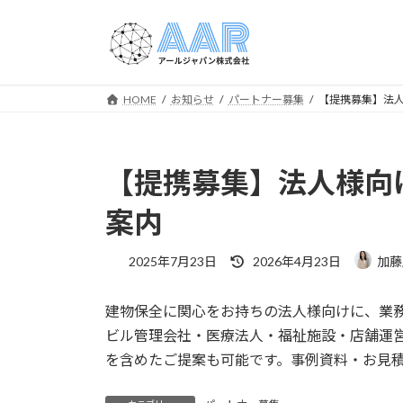
コ
ナ
ン
ビ
テ
ゲ
ン
ー
ツ
シ
HOME
お知らせ
パートナー募集
【提携募集】法
へ
ョ
ス
ン
キ
に
【提携募集】法人様向
ッ
移
プ
動
案内
最
2025年7月23日
2026年4月23日
加藤
終
更
建物保全に関心をお持ちの法人様向けに、業
新
日
ビル管理会社・医療法人・福祉施設・店舗運
時
を含めたご提案も可能です。事例資料・お見
: