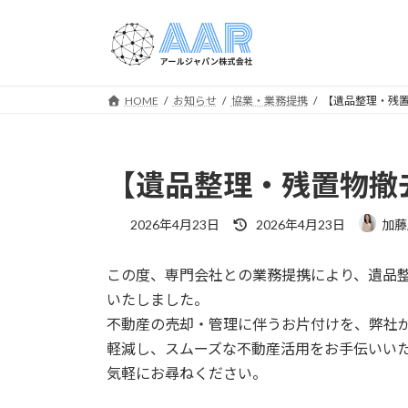
コ
ナ
ン
ビ
テ
ゲ
ン
ー
ツ
シ
HOME
お知らせ
協業・業務提携
【遺品整理・残
へ
ョ
ス
ン
キ
に
【遺品整理・残置物撤
ッ
移
プ
動
最
2026年4月23日
2026年4月23日
加藤
終
更
この度、専門会社との業務提携により、遺品
新
日
いたしました。
時
不動産の売却・管理に伴うお片付けを、弊社
:
軽減し、スムーズな不動産活用をお手伝いい
気軽にお尋ねください。