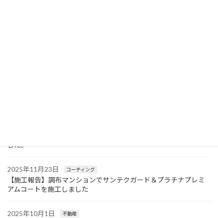
2026年4月27日
お知らせ
【ゴールデンウイーク休業のお知らせ】5月2日(土)〜5月6日(水)ま
でお休みをいただきます
2026年4月23日
協業・業務提携
【遺品整理・残置物撤去の提携】
2025年12月20日
お知らせ
【年末年始休業のお知らせ】12月27日(土)〜1月4日(日)までお休み
をいただきます
2025年12月2日
お知らせ
地域貢献活動として、アルコール除菌スプレー1パレット配布しま
した。
2025年11月23日
コーティング
【施工報告】調布マンションでサンテクガード＆プラチナプレミ
アムコートを施工しました
2025年10月1日
不動産